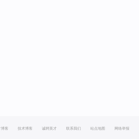
方博客
技术博客
诚聘英才
联系我们
站点地图
网络举报