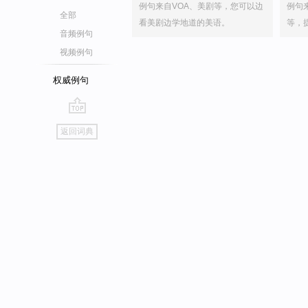
例句来自VOA、美剧等，您可以边
例句
全部
看美剧边学地道的美语。
等，
音频例句
视频例句
权威例句
go
返回词典
top