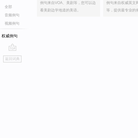
例句来自VOA、美剧等，您可以边
例句来自权威英文
全部
看美剧边学地道的美语。
等，提供最专业的
音频例句
视频例句
权威例句
go
返回词典
top