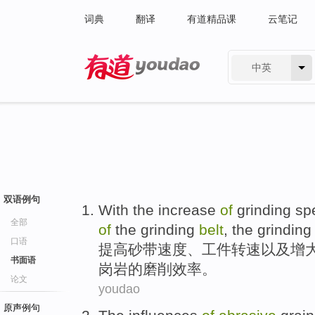
词典
翻译
有道精品课
云笔记
中英
有道 - 网易旗下搜索
双语例句
With the
increase
of
grinding
sp
全部
of
the
grinding
belt
, the grinding
口语
提高
砂
带
速度
、工件转速以及
增
书面语
岗岩
的
磨削
效率。
论文
youdao
原声例句