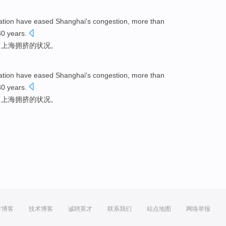
ation have
eased
Shanghai
's
congestion, more than
30 years.
了
上海
拥挤的
状况。
ation have
eased
Shanghai
's
congestion, more than
30 years.
了
上海
拥挤的
状况。
方博客
技术博客
诚聘英才
联系我们
站点地图
网络举报