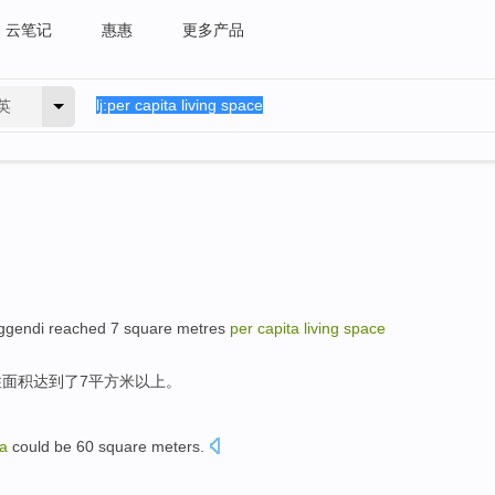
云笔记
惠惠
更多产品
英
ggendi
reached
7
square metres
per
capita
living
space
住
面积
达到
了
7
平方米
以上
。
ta
could be
60
square meters
.