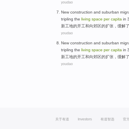
youdao
New
construction
and
suburban
migr
tripling
the
living
space
per
capita
in 
新
工地
的
开工
和
向郊区
的
扩张，
缓解
youdao
New
construction
and
suburban
migr
tripling
the
living
space
per
capita
in 
新
工地
的
开工
和
向郊区
的
扩张，
缓解
youdao
关于有道
Investors
有道智选
官