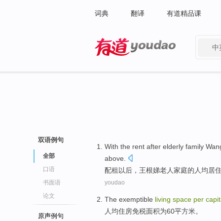
词典
翻译
有道精品课
中
有道 - 网易旗下搜索
双语例句
With the
rent
after
elderly
family
Wan
全部
above
.
口语
配
租
以后，
王根娣老人
家庭
的
人均
居
书面语
youdao
论文
The
exemptible
living
space
per
capi
人均
住房
免税
面积
为
60
平方米
。
原声例句