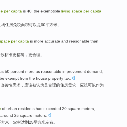
ce
per
capita
is
40
, the
exemptible
living
space
per
capita
人均住房
免税
面积
可以
是
60平方米
。
space
per
capita
is more
accurate
and
reasonable
than
套数
标准
更
精确
，
更合理
。
us
50 percent more
as
reasonable
improvement
demand
,
 be
exempt
from
the
house
property tax.
为
改善性
需求
，
应该
被
认为是
合理
的
住房需求，应该可以作为
e
of
urban
residents
has
exceeded
20
square
meters,
around
25
square meters.
平方米
，
农村
达到
25
平方米
左右
。