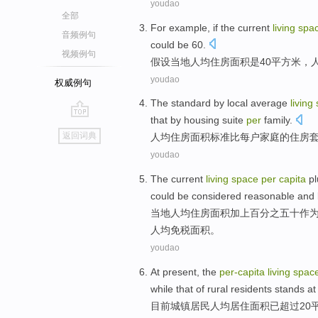
youdao
全部
For example,
if
the current
living
spa
音频例句
could
be
60
.
视频例句
假设
当地
人均
住房
面积
是
40
平方米，
youdao
权威例句
The
standard
by local average
living
that by
housing
suite
per
family
.
go
返回词典
人均住房面积
标准
比
每户
家庭
的
住房
top
youdao
The current
living
space
per
capita
pl
could
be
considered
reasonable and
当地
人均
住房
面积
加上
百分之五十
作
人均
免税
面积。
youdao
At present
,
the
per-
capita
living
spac
while that of
rural
residents
stands at
目前
城镇
居民
人均
居住
面积
已
超过
20