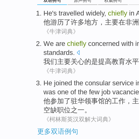
双语例句
原声例句
权威例句
He
's travelled widely
,
chiefly
in
A
他
游历
了许多地方，
主要
在
非洲
《牛津词典》
We
are
chiefly
concerned with
i
standards
.
我们
主要
关心
的是
提高
教育
水平
《牛津词典》
He
joined
the
consular service
i
was
one
of the
few
job vacanci
他
参加
了驻华
领事馆
的
工作，
主
空缺职位之一。
《柯林斯英汉双解大词典》
更多双语例句