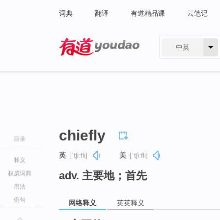
词典
翻译
有道精品课
云笔记
中英
有道 - 网易旗下搜索
chiefly
目录
英
[ˈtʃiːfli]
美
[ˈtʃiːfli]
释义
adv. 主要地；首先
权威词典
用法
例句
网络释义
英英释义