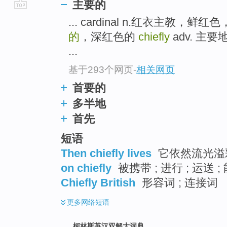
主要的
go
... cardinal n.红衣主教，鲜
top
的
，深红色的
chiefly
adv. 主要地
...
基于293个网页
-
相关网页
首要的
多半地
首先
短语
Then chiefly lives
它依然流光溢
on chiefly
被携带 ; 进行 ; 运送 
Chiefly British
形容词 ; 连接词
更多
网络短语
柯林斯英汉双解大词典