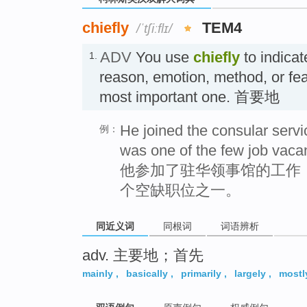
chiefly
TEM4
/ˈtʃiːflɪ/
ADV
You use
chiefly
to indicat
1.
reason, emotion, method, or fea
most important one. 首要地
He joined the consular servi
例：
was one of the few job vaca
他参加了驻华领事馆的工作
个空缺职位之一。
同近义词
同根词
词语辨析
adv. 主要地；首先
mainly
,
basically
,
primarily
,
largely
,
mostl