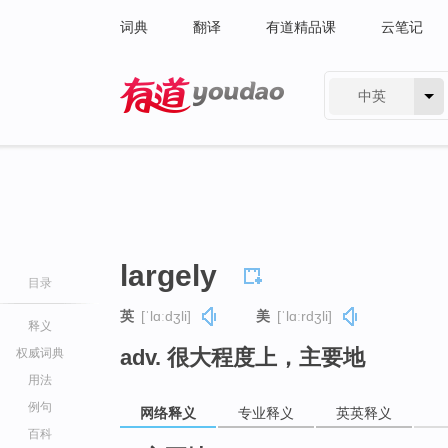
词典
翻译
有道精品课
云笔记
中英
有道 - 网易旗下搜索
largely
目录
英
[ˈlɑːdʒli]
美
[ˈlɑːrdʒli]
释义
adv. 很大程度上，主要地
权威词典
用法
例句
网络释义
专业释义
英英释义
百科