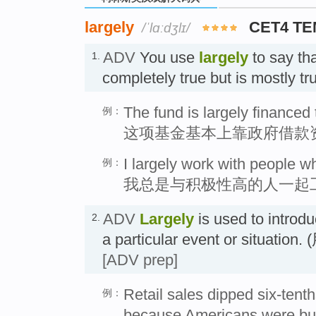
largely
CET4 TE
/ˈlɑːdʒlɪ/
ADV
You use
largely
to say tha
1.
completely true but is mostly
The fund is largely finance
例：
这项基金基本上靠政府借款
I largely work with people w
例：
我总是与积极性高的人一起
ADV
Largely
is used to introd
2.
a particular event or situ
[ADV prep]
Retail sales dipped six-tenth
例：
because Americans were buy