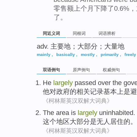
零售额上个月下降了0.6%
了。
同近义词
同根词
词语辨析
adv. 主要地；大部分；大量地
mainly
,
basically
,
mostly
,
primarily
,
freely
双语例句
原声例句
权威例句
He
largely
passed
over the
gove
他
对
政府
的相关
记录
基本上是
避
《柯林斯英汉双解大词典》
The
area
is
largely
uninhabited
.
这个
地区
大部分
是
无人居住的。
《柯林斯英汉双解大词典》