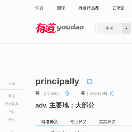
词典
翻译
有道精品课
云笔记
中英
有道 - 网易旗下搜索
principally
目录
英
[ˈprɪnsəpli]
美
[ˈprɪnsəpli]
释义
adv. 主要地；大部分
权威词典
用法
例句
网络释义
专业释义
英英释义