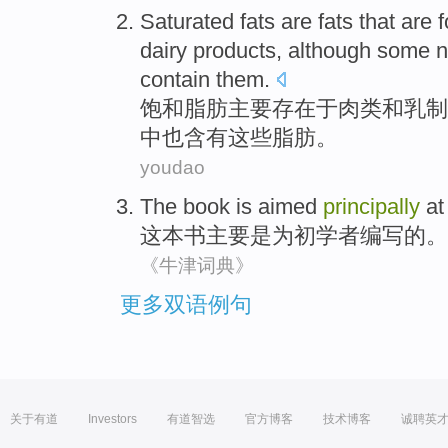
Saturated
fats
are fats that are
dairy products
,
although
some
n
contain
them
.
饱和
脂肪
主要存在
于
肉类
和
乳制
中
也
含有
这些
脂肪。
youdao
The book
is
aimed
principally
at
这本
书主要
是
为初学者编写的。
《牛津词典》
更多双语例句
关于有道
Investors
有道智选
官方博客
技术博客
诚聘英