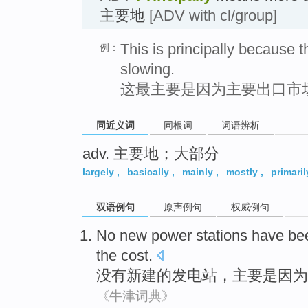
主要地
[ADV with cl/group]
This is principally because 
例：
slowing.
这最主要是因为主要出口市
同近义词
同根词
词语辨析
adv. 主要地；大部分
largely
,
basically
,
mainly
,
mostly
,
primaril
双语例句
原声例句
权威例句
No
new
power stations
have bee
the
cost
.
没有
新建
的
发电站，
主要
是因为
《牛津词典》