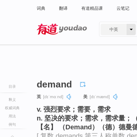
词典
翻译
有道精品课
云笔记
中英
有道 - 网易旗下搜索
demand
目录
英
[dɪˈmɑːnd]
美
[dɪˈmænd]
释义
v. 强烈要求；需要，需求
权威词典
用法
n. 坚决的要求；需求，需求量；
例句
【名】 （Demand）（德）德曼
[ 复数 demands 第三人称单数 dem