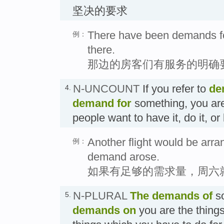
坚决的要求
There have been demands fo
例：
there.
那边的房客们有服务的明确
N-UNCOUNT
If you refer to
de
4.
demand
for
something, you are
people want to have it, do it, 
Another flight would be arran
例：
demand arose.
如果有足够的需求量，周六
N-PLURAL
The
demands
of
so
5.
demands
on
you are the things