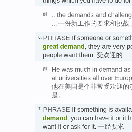
things which you have to do fo
...the demands and challeng
例：
…一份新工作的要求和挑战
PHRASE
If someone or someth
6.
great demand
, they are very p
people want them. 受欢迎的
He was much in demand as a 
例：
at universities all over Europ
他在美国是个非常受欢迎的
是。
PHRASE
If something is avail
7.
demand
, you can have it or i
want it or ask for it. 一经要求