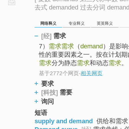
去式 demanded 过去分词 demande
go
top
网络释义
专业释义
英英释义
需求
[经]
7）
需求
需求
（
demand
）是影响
性的重要因素之一。按在计划期
需求
分为静态
需求
和动态
需求
。
基于2772个网页
-
相关网页
要求
需要
[科技]
询问
短语
supply and demand
供给和需求 