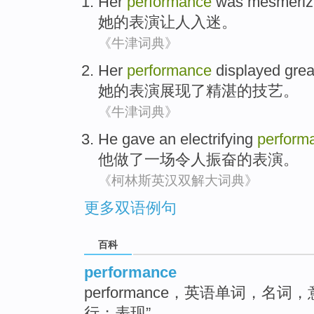
Her
performance
was mesmeriz
她
的
表演
让人
入迷
。
《牛津词典》
Her
performance
displayed
gre
她
的
表演
展现了
精湛的技艺。
《牛津词典》
He
gave
an
electrifying
perform
他
做了
一场
令人振奋
的
表演
。
《柯林斯英汉双解大词典》
更多双语例句
百科
performance
performance，英语单词，名
行；表现”。