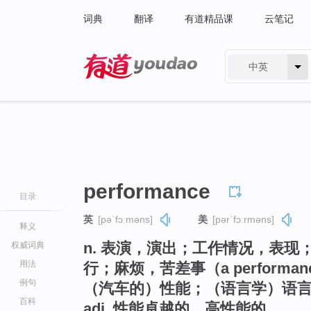
词典
翻译
有道精品课
云笔记
中英
有道 - 网易旗下搜索
performance
目录
英
[pəˈfɔːməns]
美
[pərˈfɔːrməns]
释义
n. 表演，演出；工作情况，表
权威词典
用法
行；麻烦，苦差事（a perform
例句
（汽车的）性能；（语言学）语
百科
adj. 性能卓越的，高性能的