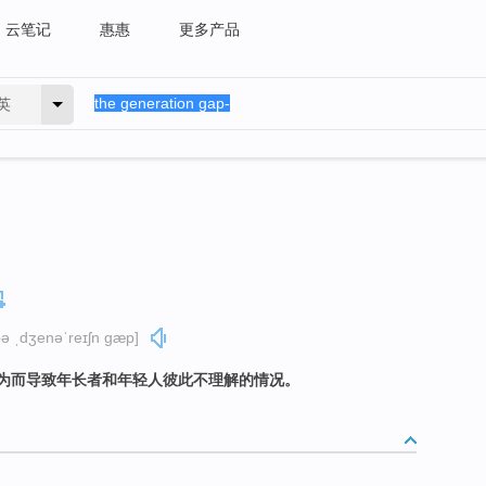
云笔记
惠惠
更多产品
英
ðə ˌdʒenəˈreɪʃn ɡæp]
为而导致年长者和年轻人彼此不理解的情况。