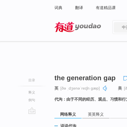
词典
翻译
有道精品课
中
有道 - 网易旗下搜索
the generation gap
目录
英
[ðə ˌdʒenəˈreɪʃn ɡæp]
美
[
释义
代沟：由于不同的经历、观点、习惯和行
例句
网络释义
英英释义
go
top
说说代沟