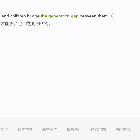
s
and
children
bridge
the
generation
gap
between
them
.
子
才能
弥合
他们
之间
的
代沟
。
方博客
技术博客
诚聘英才
联系我们
站点地图
网络举报