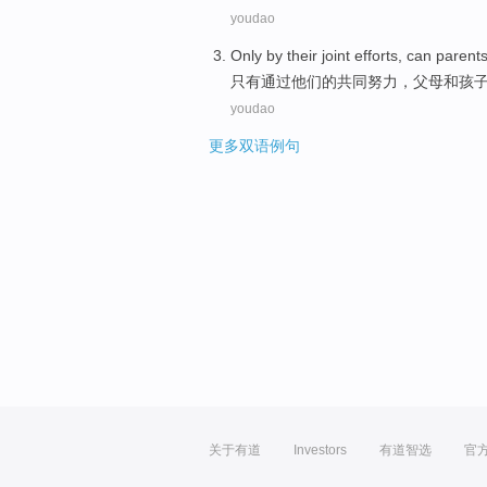
youdao
Only
by
their
joint
efforts
,
can
parent
只有
通过
他们
的
共同
努力
，
父母
和
孩
youdao
更多双语例句
关于有道
Investors
有道智选
官