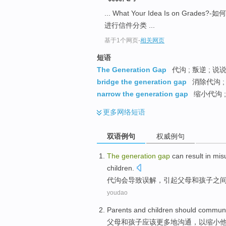
... What Your Idea Is on Grades?-
进行信件分类 ...
基于1个网页
-
相关网页
短语
The Generation Gap
代沟 ; 叛逆 ; 说说
bridge the generation gap
消除代沟 ;
narrow the generation gap
缩小代沟 ;
更多
网络短语
双语例句
权威例句
The
generation
gap
can
result in
mis
children
.
代沟
会
导致
误解
，
引起
父母
和
孩子
之
youdao
Parents
and
children
should
communi
父母
和
孩子
应该
更多
地沟通
，
以
缩小