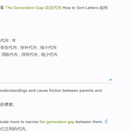
如何看
The Generation Gap-
说说代沟
How to Sort Letters-如何
代沟 ; 年
 弥合代沟 ; 弥补代沟 ; 缩小代沟
 消除代沟 ; 消弭代沟 ; 缩少代沟
understandings
and
cause
friction
between
parents
and
间
的
摩擦
。
cate
more
to
narrow
the
generation
gap
between
them
.
他们
之间
的
代沟
。