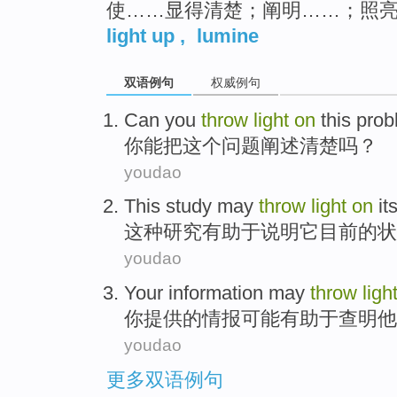
使……显得清楚；阐明……；照
light up
,
lumine
双语例句
权威例句
Can
you
throw
light
on
this
prob
你
能
把
这个
问题阐述清楚吗？
youdao
This
study
may
throw
light
on
it
这种
研究
有助于
说明
它
目前
的状
youdao
Your
information
may
throw
ligh
你
提供
的
情报
可能
有助于查明
他
youdao
更多双语例句