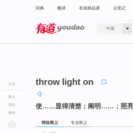
词典
翻译
有道精品课
云笔记
中英
有道 - 网易旗下搜索
throw light on
目录
释义
使……显得清楚；阐明……；照
用法
例句
网络释义
专业释义
go