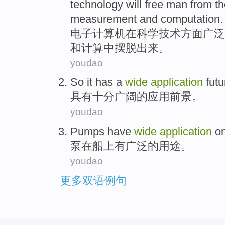
technology
will
free
man
from
th
measurement
and
computation
.
电子
计算机
在
科学
技术
方面广泛
和
计算中摆脱出来
。
youdao
So it
has a
wide
application
futu
具有
十分广阔
的
应用
前景
。
youdao
Pumps
have
wide
application
o
泵
在
船上
有
广泛
的
用途
。
youdao
更多双语例句