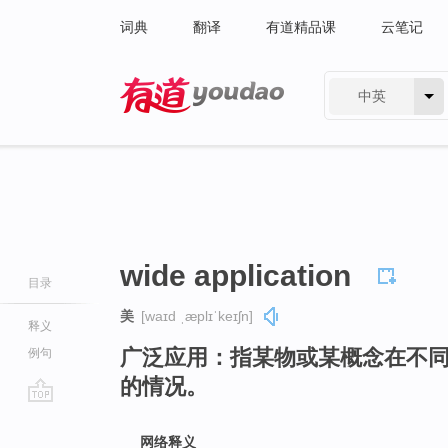
词典
翻译
有道精品课
云笔记
中英
有道 - 网易旗下搜索
wide application
目录
美
[waɪd ˌæplɪˈkeɪʃn]
释义
广泛应用：指某物或某概念在不
例句
的情况。
go
top
网络释义