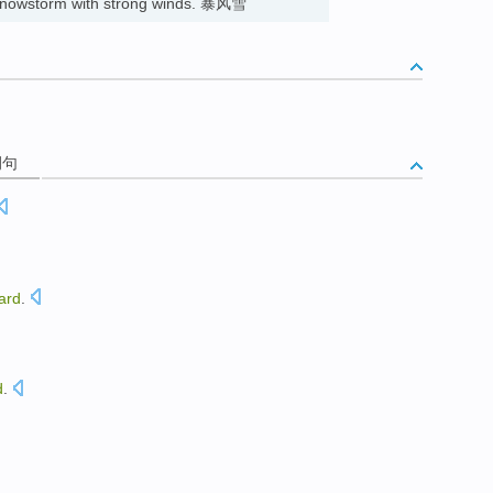
 snowstorm with strong winds. 暴风雪
例句
zard
.
d
.