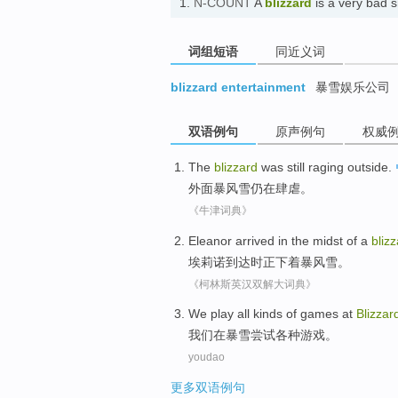
1.
N-COUNT
A
blizzard
is a very bad
词组短语
同近义词
blizzard entertainment
暴雪娱乐公司
双语例句
原声例句
权威
The
blizzard
was still
raging
outside
.
外面
暴风雪
仍
在肆虐
。
《牛津词典》
Eleanor
arrived in
the
midst
of a
bliz
埃莉诺
到达
时
正下
着暴风雪。
《柯林斯英汉双解大词典》
We
play
all kinds of
games
at
Blizzar
我们
在
暴雪尝试
各种
游戏
。
youdao
更多双语例句