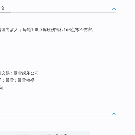
释义
雹砸向敌人；每轮1d6点挥砍伤害和1d6点寒冷伤害。
雪文娱 ; 暴雪娱乐公司
 ; 暴雪 ; 暴雪动视
鸟