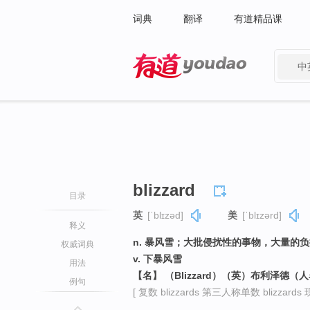
词典
翻译
有道精品课
中
有道 - 网易旗下搜索
blizzard
目录
英
[ˈblɪzəd]
美
[ˈblɪzərd]
释义
n. 暴风雪；大批侵扰性的事物，大量的
权威词典
v. 下暴风雪
用法
【名】 （Blizzard）（英）布利泽德（
例句
[ 复数 blizzards 第三人称单数 blizzards 现