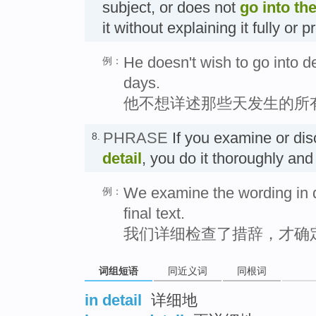
subject, or does not
go into the
it without explaining it fully 
He doesn't wish to go into de
例：
days.
他不想详述那些天发生的所
PHRASE
If you examine or di
8.
detail
, you do it thoroughly a
We examine the wording in d
例：
final text.
我们详细检查了措辞，才确
词组短语
同近义词
同根词
in detail
详细地