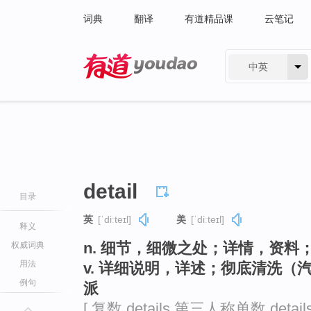
词典
翻译
有道精品课
云笔记
中英
有道 - 网易旗下搜索
detail
目录
英
[ˈdiːteɪl]
美
[ˈdiːteɪl]
释义
n. 细节，细微之处；详情，资
权威词典
用法
v. 详细说明，详述；彻底清洗
例句
派
[ 复数 details 第三人称单数 detai