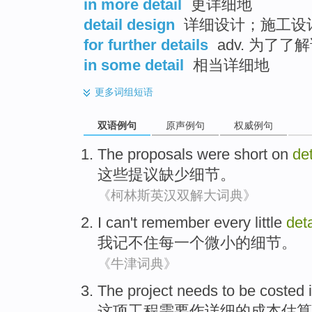
in more detail
更详细地
detail design
详细设计；施工设
for further details
adv. 为了了
in some detail
相当详细地
更多
词组短语
双语例句
原声例句
权威例句
The proposals
were short
on
det
这些
提议
缺少
细节。
《柯林斯英汉双解大词典》
I
can't remember
every
little
deta
我
记
不住
每一个
微小
的细节。
《牛津词典》
The project
needs to
be
costed
这项
工程
需要
作详细的
成本估算