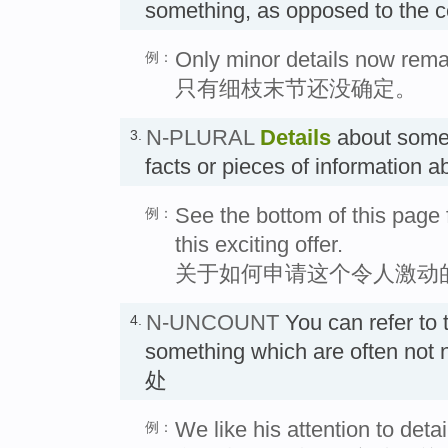
something, as opposed to the 
Only minor details now remai
例：
只有细枝末节还没确定。
N-PLURAL
Details
about some
3.
facts or pieces of information
See the bottom of this page f
例：
this exciting offer.
关于如何申请这个令人激动
N-UNCOUNT
You can refer to 
4.
something which are often not 
处
We like his attention to deta
例：