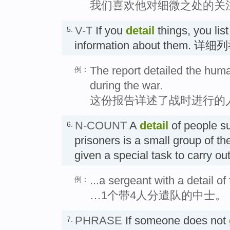
我们喜欢他对细微之处的关
V-T
If you
detail
things, you lis
5.
information about them. 
The report detailed the hum
例：
during the war.
这份报告详述了战时进行的
N-COUNT
A
detail
of people su
6.
prisoners is a small group of 
given a special task to carry
...a sergeant with a detail of
例：
…1个带4人分遣队的中士。
PHRASE
If someone does not
7.