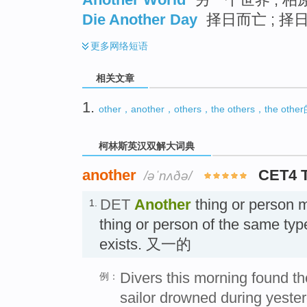
Die Another Day
择日而亡 ; 择日
更多
网络短语
相关文章
1.
other，another，others，the others，the 
柯林斯英汉双解大词典
another
CET4 
/əˈnʌðə/
DET
Another
thing or person 
1.
thing or person of the same typ
exists. 又一的
Divers this morning found t
例：
sailor drowned during yesterd