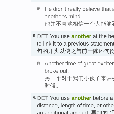
He didn't really believe tha
例：
another's mind.
他并不真地相信一个人能够
DET
You use
another
at the be
5.
to link it to a previous st
句的开头以使之与前一陈述句衔
Another time of great excit
例：
broke out.
另一个对于我们小伙子来讲
时候。
DET
You use
another
before a 
6.
distance, length of time, or oth
an additional amount.