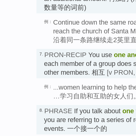
数量等的词前)
Continue down the same road
例：
reach the church of Santa M
沿着同一条路继续走2英里
PRON-RECIP
You use
one an
7.
each member of a group does so
other members. 相互
[v PRON,
...women learning to help t
例：
…学习自助和互助的女人们
PHRASE
If you talk about
one
8.
you are referring to a series of
events. 一个接一个的