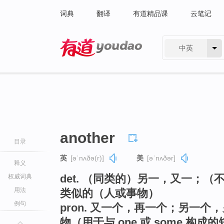
词典
翻译
有道精品课
云笔记
中英
有道 - 网易旗下搜索
another
目录
英
[əˈnʌðə(r)]
美
[əˈnʌðər]
释义
det. （同类的）另一，又一；
权威词典
用法
类似的（人或事物）
例句
pron. 又一个，再一个；另一
物（用于与 one 或 some 构成