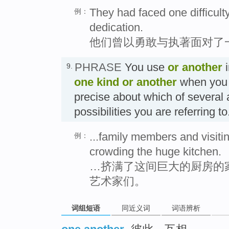
They had faced one difficult
例：
dedication.
他们曾以勇敢与执著面对了
PHRASE
You use
or another
i
9.
one kind or another
when you 
precise about which of several a
possibilities you are referrin
...family members and visitin
例：
crowding the huge kitchen.
…挤满了这间巨大的厨房的
艺术家们。
词组短语
同近义词
词语辨析