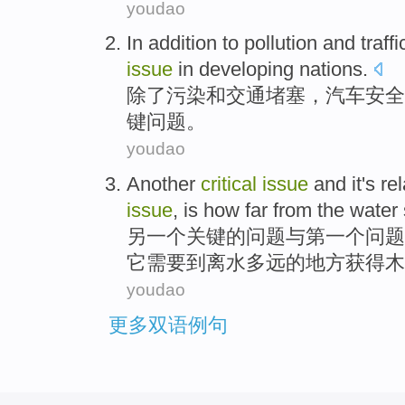
youdao
In addition
to
pollution
and
traffi
issue
in
developing
nations
.
除了
污染
和
交通
堵塞
，
汽车
安全
键
问题
。
youdao
Another
critical
issue
and
it
's
re
issue
, is
how
far
from the
water
另一个
关键
的
问题
与
第一
个问题
它
需要
到
离
水
多
远
的地方
获得
木
youdao
更多双语例句