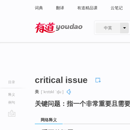
词典
翻译
有道精品课
云笔记
中英
有道 - 网易旗下搜索
critical issue
目录
美
[ˈkrɪtɪkl ˈɪʃuː]
释义
关键问题：指一个非常重要且需
例句
网络释义
go
top