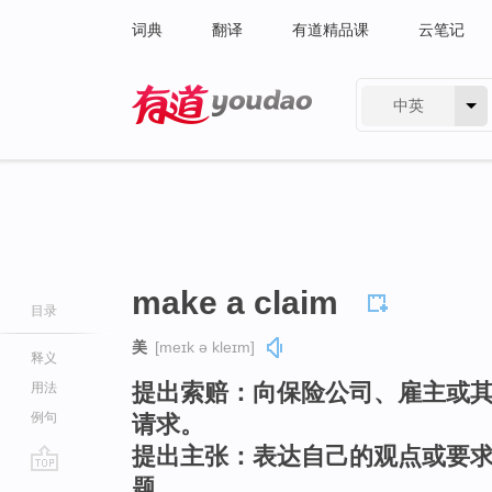
词典
翻译
有道精品课
云笔记
中英
有道 - 网易旗下搜索
make a claim
目录
美
[meɪk ə kleɪm]
释义
提出索赔：向保险公司、雇主或
用法
例句
请求。
提出主张：表达自己的观点或要
题。
go