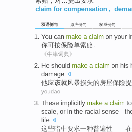
索赔；对…提出要求
claim for compensation
,
dema
双语例句
原声例句
权威例句
You
can
make
a
claim
on
your i
你
可
按保险单
索赔
。
《牛津词典》
He
should
make
a
claim
on his
damage
.
他
应该
就
风暴
损失
的
房屋
保险
提
youdao
These
implicitly
make
a
claim
to
scale
,
or
in
the
racial
sense
-- t
life
.
这些
暗中
要求
一种
普遍性
——
在