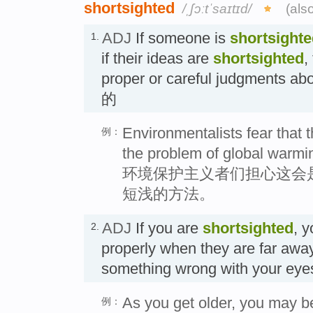
shortsighted
/ˌʃɔːtˈsaɪtɪd/
(als
ADJ
If someone is
shortsight
1.
if their ideas are
shortsighted
,
proper or careful judgments a
的
Environmentalists fear that t
例：
the problem of global warmi
环境保护主义者们担心这会
短浅的方法。
ADJ
If you are
shortsighted
, 
2.
properly when they are far away
something wrong with your 
As you get older, you may b
例：