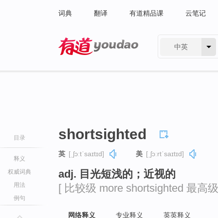
词典
翻译
有道精品课
云笔记
中英
有道 - 网易旗下搜索
shortsighted
目录
英
[ˌʃɔːtˈsaɪtɪd]
美
[ˌʃɔːrtˈsaɪtɪd]
释义
adj. 目光短浅的；近视的
权威词典
用法
[ 比较级 more shortsighted 最高级 m
例句
网络释义
专业释义
英英释义