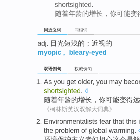
shortsighted.
随着年龄的增长，你可能变
同近义词
同根词
adj. 目光短浅的；近视的
myopic
,
bleary-eyed
双语例句
权威例句
As
you get older
,
you
may
beco
shortsighted
.
随着
年龄
的增长，
你
可能
变得
远
《柯林斯英汉双解大词典》
Environmentalists
fear that
this
the
problem
of
global
warming
.
环境
保护主义者们
担心
这会
是
解