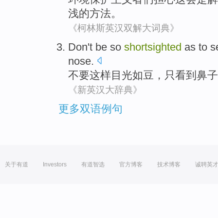
浅
的
方法
。
《柯林斯英汉双解大词典》
Don't
be
so
shortsighted
as to
s
nose
.
不要
这样
目光如豆
，
只
看到
鼻子
《新英汉大辞典》
更多双语例句
关于有道
Investors
有道智选
官方博客
技术博客
诚聘英