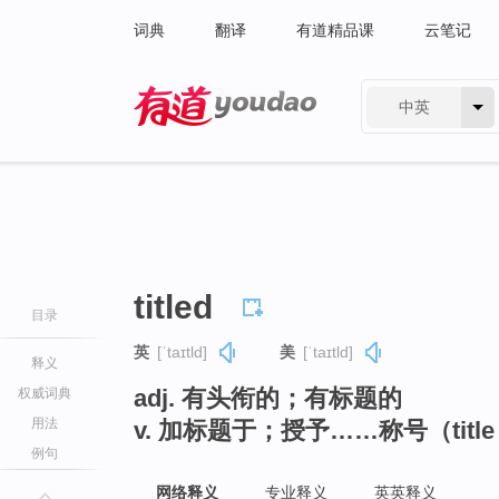
词典
翻译
有道精品课
云笔记
中英
有道 - 网易旗下搜索
titled
目录
英
[ˈtaɪtld]
美
[ˈtaɪtld]
释义
adj. 有头衔的；有标题的
权威词典
用法
v. 加标题于；授予……称号（titl
例句
网络释义
专业释义
英英释义