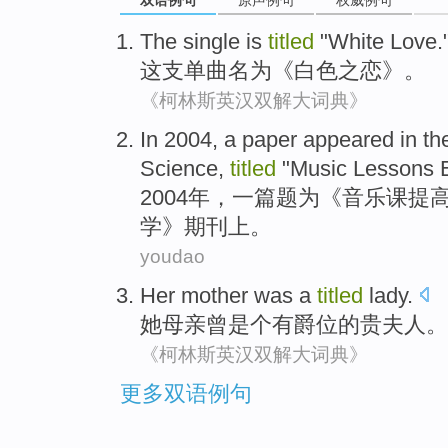
The
single
is
titled
"
White
Love
.
这
支单曲
名为
《
白色
之恋
》。
《柯林斯英汉双解大词典》
In 2004,
a
paper
appeared
in
th
Science
,
titled
"
Music Lessons
2004年，
一
篇题为
《
音乐课
提
学
》
期刊
上。
youdao
Her
mother
was a
titled
lady
.
她
母亲
曾
是个
有
爵位
的
贵夫人
。
《柯林斯英汉双解大词典》
更多双语例句