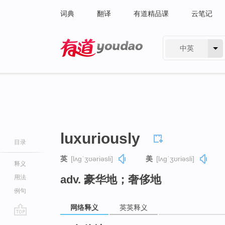
词典
翻译
有道精品课
云笔记
中英
有道 - 网易旗下搜索
luxuriously
目录
英
[lʌɡˈʒʊəriəsli]
美
[lʌɡˈʒʊriəsli]
释义
adv. 豪华地；奢侈地
用法
例句
网络释义
英英释义
go