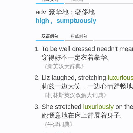
adv. 豪华地；奢侈地
high
,
sumptuously
双语例句
权威例句
To be well
dressed
needn't me
穿
得好不一定
衣着
豪华
。
《新英汉大辞典》
Liz
laughed
,
stretching
luxurious
莉兹
一边大笑
，一边心情舒畅地
《柯林斯英汉双解大词典》
She
stretched
luxuriously
on th
她
惬意地
在
床上
舒展
着身子。
《牛津词典》