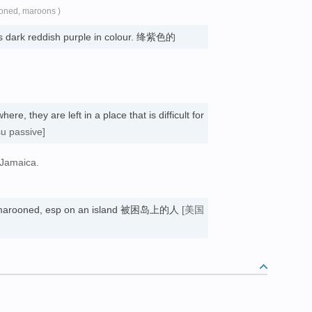
oned, maroons )
s dark reddish purple in colour. 绛紫色的
re, they are left in a place that is difficult for
su passive]
 Jamaica.
 marooned, esp on an island 被困岛上的人
[美国