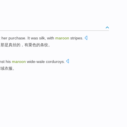
t
her
purchase
.
It
was
silk
,
with
maroon
stripes
.
。
那
是
真丝
的，
有
栗色
的
条纹
。
nst
his
maroon
wide-wale corduroys
.
芯绒
衣服。