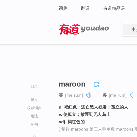
词典
翻译
有道精品课
中
有道 - 网易旗下搜索
maroon
目录
英
[məˈruːn]
美
[məˈruːn]
释义
n. 褐红色；逃亡黑人奴隶；孤立的人
权威词典
v. 使孤立；放逐到无人岛上
用法
adj. 褐红色的
例句
[ 复数 maroons 第三人称单数 maroons 