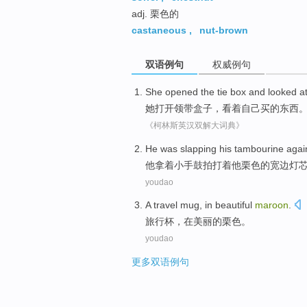
adj. 栗色的
castaneous
,
nut-brown
双语例句
权威例句
She
opened the
tie
box
and
looked a
她
打开
领带
盒子
，
看着
自己
买
的东西
《柯林斯英汉双解大词典》
He
was slapping his tambourine
agai
他
拿着小
手鼓
拍打着
他
栗色
的宽边
灯
youdao
A travel
mug
,
in
beautiful
maroon
.
旅行
杯
，
在
美丽的
栗色
。
youdao
更多双语例句