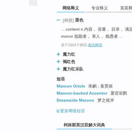
网络释义
专业释义
英英
go
top
栗色
[科技]
... content n.内容， 容量， 目录，
moron 低能者， 笨人， 痴愚者 ...
基于2904个网页
-
相关网页
魔力红
褐红色
魔力红乐队
短语
Maroon Oriole
朱鹂 ; 蚤贯揣
Maroon-backed Accentor
栗背岩鹨
Dreamside Maroon
梦之彼岸
更多
网络短语
柯林斯英汉双解大词典