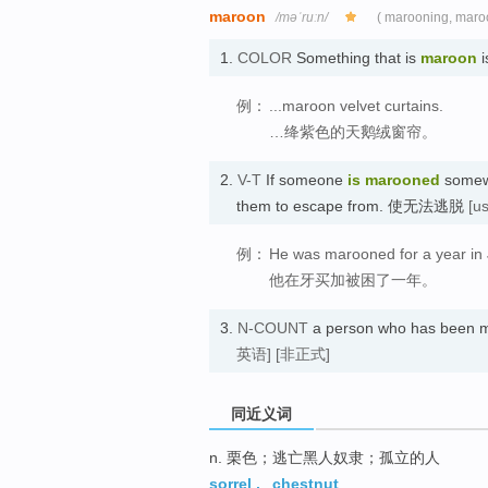
maroon
/məˈruːn/
( marooning, maro
1.
COLOR
Something that is
maroon
i
例：
...maroon velvet curtains.
…绛紫色的天鹅绒窗帘。
2.
V-T
If someone
is marooned
somewhe
them to escape from. 使无法逃脱
[u
例：
He was marooned for a year in
他在牙买加被困了一年。
3.
N-COUNT
a person who has been
英语]
[非正式]
同近义词
n. 栗色；逃亡黑人奴隶；孤立的人
sorrel
,
chestnut