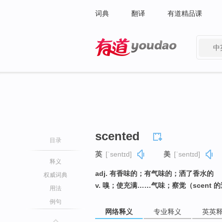
词典
翻译
有道精品课
中
有道 - 网易旗下搜索
scented
目录
英
[ˈsentɪd]
美
[ˈsentɪd]
释义
adj. 有香味的；有气味的；洒了香水的
权威词典
v. 嗅；使充满……气味；察觉（scent 
用法
例句
网络释义
专业释义
英英