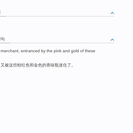
词
例句
merchant
,
entranced
by
the pink
and
gold
of
these
，又被
这些
粉红色
和
金色
的
香味
瓶
迷住了。