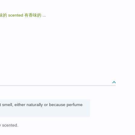
味的
scented
有香味的
...
 smell, either naturally or because perfume
y scented.