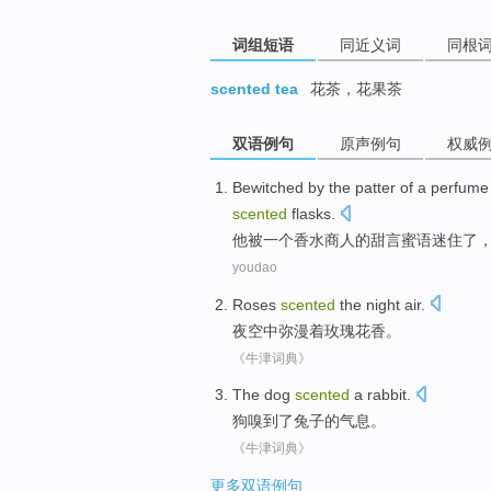
词组短语
同近义词
同根
scented tea
花茶，花果茶
双语例句
原声例句
权威
Bewitched
by
the patter
of
a
perfume
scented
flasks
.
他
被
一个
香水
商人
的
甜言蜜语
迷住
了
youdao
Roses
scented
the night air.
夜空中弥漫着
玫瑰
花香
。
《牛津词典》
The dog
scented
a
rabbit
.
狗
嗅到
了兔子的气息。
《牛津词典》
更多双语例句