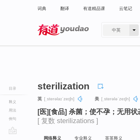
词典
翻译
有道精品课
云笔记
中英
有道 - 网易旗下搜索
sterilization
目录
英
[ˌsterəlaɪˈzeɪʃn]
美
[ˌsterələˈzeɪʃn]
释义
[医][食品] 杀菌；使不孕；无用状
用法
例句
[ 复数 sterilizations ]
go
网络释义
专业释义
英英释义