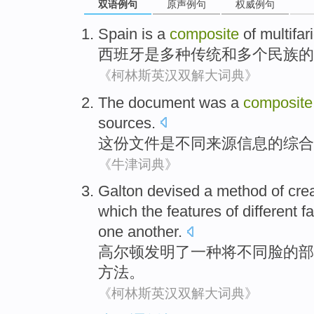
双语例句
原声例句
权威例句
Spain
is
a
composite
of
multifar
西班牙
是
多种
传统
和
多个
民族
的
《柯林斯英汉双解大词典》
The document
was
a
composite
sources
.
这份
文件
是
不同
来源
信息
的
综合
《牛津词典》
Galton
devised
a
method
of
cre
which the features
of
different
f
one another.
高尔顿
发明了
一种
将
不同
脸
的
部
方法
。
《柯林斯英汉双解大词典》