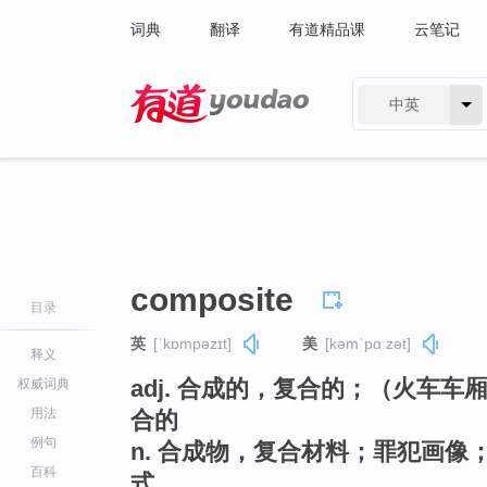
词典
翻译
有道精品课
云笔记
中英
有道 - 网易旗下搜索
composite
目录
英
[ˈkɒmpəzɪt]
美
[kəmˈpɑːzət]
释义
adj. 合成的，复合的；（火车
权威词典
用法
合的
例句
n. 合成物，复合材料；罪犯画
百科
式