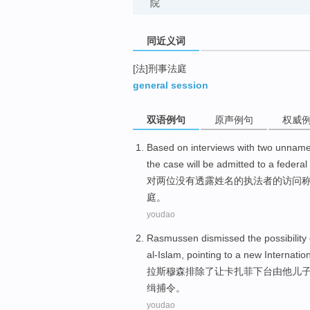
院
同近义词
[法]刑事法庭
general session
双语例句
原声例句
权威
Based on
interviews
with
two
unnam
the
case
will be
admitted to
a
federal
对
两
位没有透露
姓名
的
执法者
的
访问
庭
。
youdao
Rasmussen
dismissed the
possibility
al-Islam,
pointing
to a new
Internatio
拉斯穆森
排除了让
卡扎菲
下台
由
他
儿
缉捕
令。
youdao