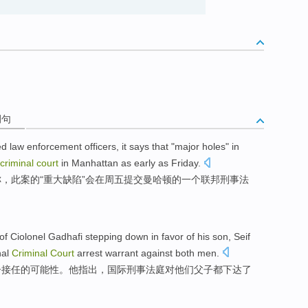
例句
ed
law
enforcement
officers,
it says that
"
major
holes" in
criminal
court
in
Manhattan
as early as
Friday
.
称
，
此案
的“
重大
缺陷”
会
在
周五
提交曼哈顿
的
一个
联邦
刑事
法
of
Ciolonel
Gadhafi
stepping down in favor of
his
son
, Seif
nal
Criminal
Court
arrest
warrant
against
both
men.
子
接任
的
可能性
。
他指出
，
国际
刑事
法庭
对
他们父子
都
下达
了