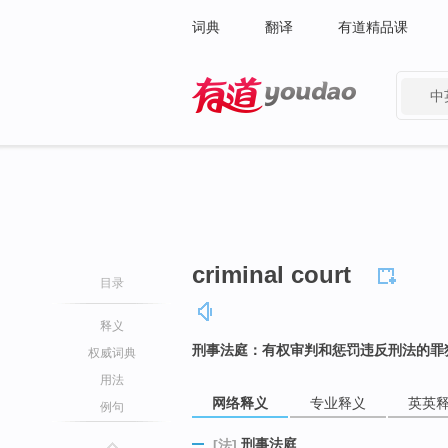
词典
翻译
有道精品课
中
有道 - 网易旗下搜索
criminal court
目录
释义
刑事法庭：有权审判和惩罚违反刑法的罪
权威词典
用法
网络释义
专业释义
英英
例句
刑事法庭
[法]