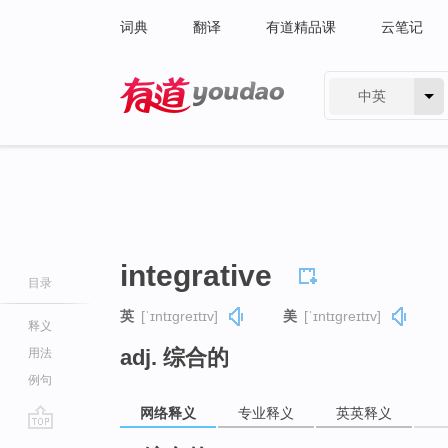
词典
翻译
有道精品课
云笔记
中英
有道 - 网易旗下搜索
integrative
目录
英
[ˈɪntɪɡreɪtɪv]
美
[ˈɪntɪɡreɪtɪv]
释义
adj. 综合的
用法
例句
网络释义
专业释义
英英释义
go