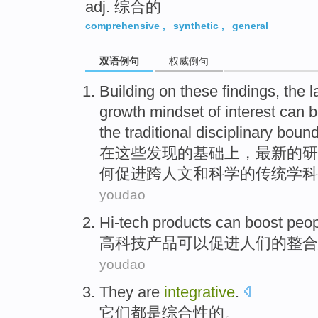
adj. 综合的
comprehensive
,
synthetic
,
general
双语例句
权威例句
Building
on
these
findings
,
the l
growth
mindset
of
interest
can
b
the
traditional
disciplinary
bound
在
这些
发现
的
基础上，
最新
的
研
何
促进
跨
人文
和
科学
的
传统
学科
youdao
Hi-tech
products
can
boost
peop
高科技
产品
可以
促进
人们
的
整合
youdao
They
are
integrative
.
它们
都是
综合性
的。