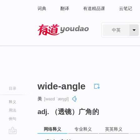
词典
翻译
有道精品课
云笔记
中英
有道 - 网易旗下搜索
wide-angle
目录
美
[waɪd ˈæŋɡl]
释义
adj. （透镜）广角的
用法
例句
网络释义
专业释义
英英释义
go