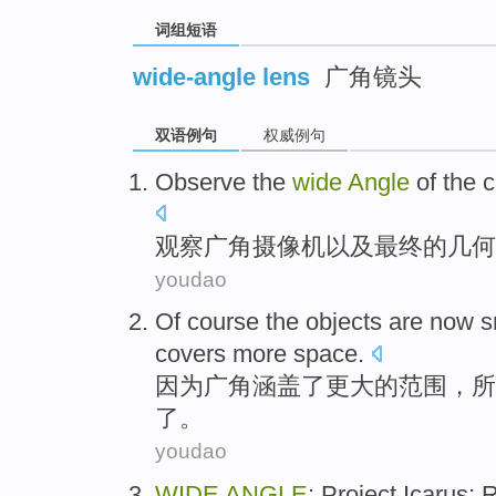
词组短语
wide-angle lens
广角镜头
双语例句
权威例句
Observe the
wide
Angle
of
the
c
观察
广角
摄像机
以及
最终
的
几何
youdao
Of course
the
objects
are now
s
covers
more
space.
因为
广角
涵盖
了
更
大的
范围，所
了。
youdao
WIDE
ANGLE
:
Project
Icarus
:
R