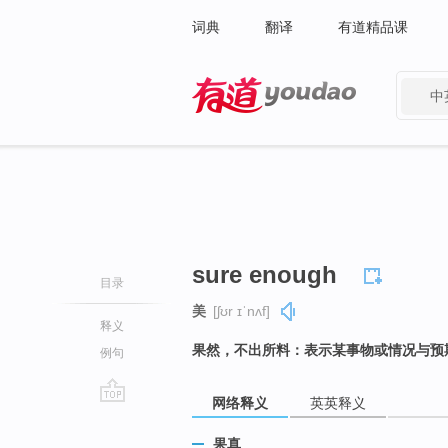
词典
翻译
有道精品课
中
有道 - 网易旗下搜索
sure enough
目录
美
[ʃʊr ɪˈnʌf]
释义
果然，不出所料：表示某事物或情况与预
例句
网络释义
英英释义
go
top
果真