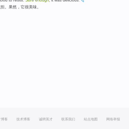
good
to resist
.
Sure
enough
,
it
was delicious
.
抗拒。
果然
，
它
很美味。
方博客
技术博客
诚聘英才
联系我们
站点地图
网络举报