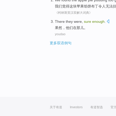
We
found
the
apple
pie
pudding too 
我们
觉得
这块
苹果
馅饼
布丁
令人
无法
《柯林斯英汉双解大词典》
There
they
were,
sure
enough
.
果然
，
他们
在
那儿
。
youdao
更多双语例句
关于有道
Investors
有道智选
官