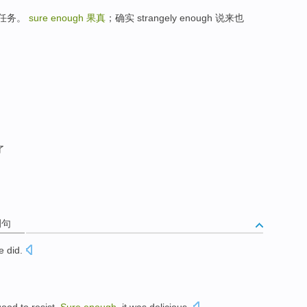
完成任务。
sure enough
果真
；确实 strangely enough 说来也
了
例句
 did.