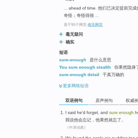
... ahead of time. 他们已决定提前
奇怪；奇怪得很 ...
基于90个网页
-
相关网页
毫无疑问
确实
短语
sure-enough
是什么意思
You sure enough stealth
你果然隐身
sure-enough detail
千真万确的
更多
网络短语
双语例句
原声例句
权威
I
said
he
'd
forget
, and
sure
enough
he
我
说
他
会
忘记
，他
果然
就忘了。
《牛津词典》