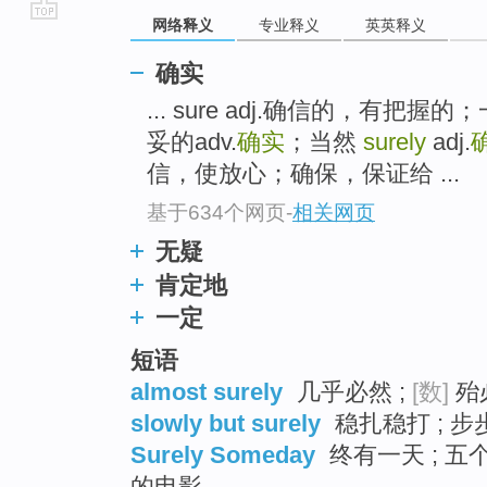
网络释义
专业释义
英英释义
go
top
确实
... sure adj.确信的，有
妥的adv.
确实
；当然
surely
adj.
信，使放心；确保，保证给 ...
基于634个网页
-
相关网页
无疑
肯定地
一定
短语
almost surely
几乎必然 ;
[数]
殆必
slowly but surely
稳扎稳打 ; 步步
Surely Someday
终有一天 ; 五
的电影