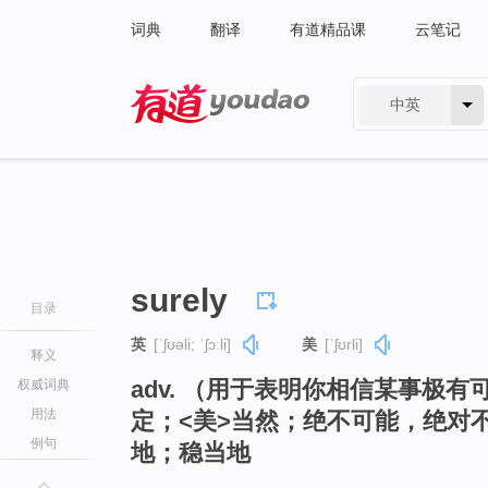
词典
翻译
有道精品课
云笔记
中英
有道 - 网易旗下搜索
surely
目录
英
[ˈʃʊəli; ˈʃɔːli]
美
[ˈʃʊrli]
释义
adv. （用于表明你相信某事极
权威词典
用法
定；<美>当然；绝不可能，绝对
例句
地；稳当地