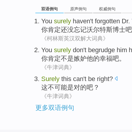
双语例句
原声例句
权威例句
You
surely
haven't
forgotten
Dr.
你
肯定
还
没
忘记
沃尔特斯
博士
吧
《柯林斯英汉双解大词典》
You
surely
don't
begrudge
him h
你
肯定
不是
嫉妒
他
的
幸福吧
。
《牛津词典》
Surely
this can't
be
right
?
这不
可能是
对
的吧？
《牛津词典》
更多双语例句