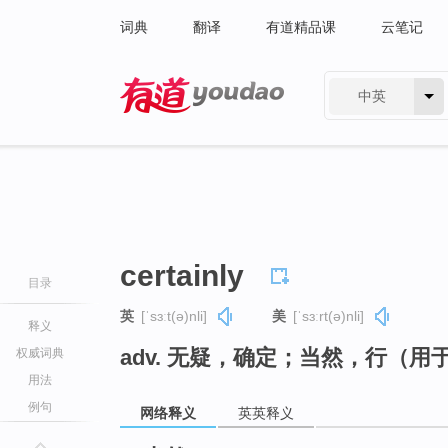
词典
翻译
有道精品课
云笔记
中英
有道 - 网易旗下搜索
certainly
目录
英
[ˈsɜːt(ə)nli]
美
[ˈsɜːrt(ə)nli]
释义
adv. 无疑，确定；当然，行（用
权威词典
用法
例句
网络释义
英英释义