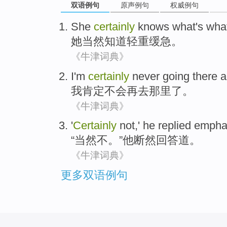
双语例句
原声例句
权威例句
She
certainly
knows
what's wha
她
当然
知道
轻重缓急。
《牛津词典》
I
'm
certainly
never going
there
a
我
肯定
不会
再
去
那里
了。
《牛津词典》
'
Certainly
not
,'
he
replied
emphat
“
当然
不
。”
他
断然
回答道
。
《牛津词典》
更多双语例句