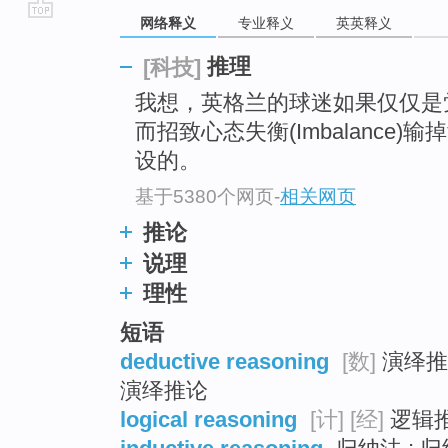
网络释义
专业释义
英英释义
go
top
推理
[科技]
我想，英格兰的球迷如果仅仅是
而招致心态失衡(Imbalance)输
设的。
基于5380个网页
-
相关网页
推论
说理
理性
短语
deductive reasoning
[数]
演绎推理
演绎推论
logical reasoning
[计]
[经]
逻辑推