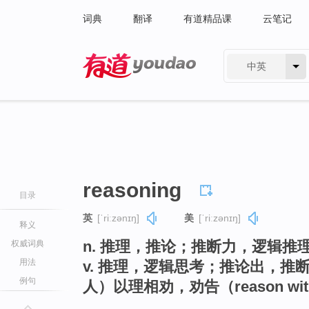
词典
翻译
有道精品课
云笔记
中英
有道 - 网易旗下搜索
reasoning
目录
英
[ˈriːzənɪŋ]
美
[ˈriːzənɪŋ]
释义
n. 推理，推论；推断力，逻辑推
权威词典
用法
v. 推理，逻辑思考；推论出，推断出（r
例句
人）以理相劝，劝告（reason wi