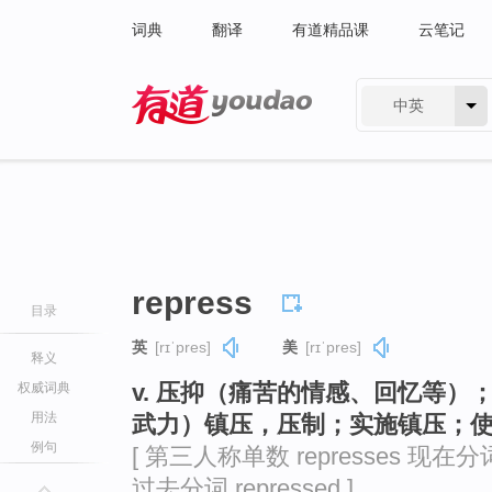
词典
翻译
有道精品课
云笔记
中英
有道 - 网易旗下搜索
repress
目录
英
[rɪˈpres]
美
[rɪˈpres]
释义
v. 压抑（痛苦的情感、回忆等
权威词典
用法
武力）镇压，压制；实施镇压；
例句
[ 第三人称单数 represses 现在分词 r
过去分词 repressed ]