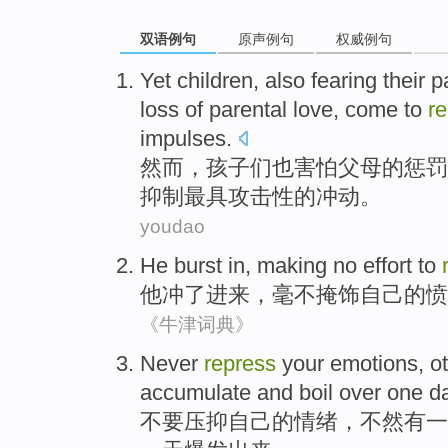
双语例句
原声例句
权威例句
Yet
children
,
also
fearing
their
p
loss
of
parental
love
,
come to
r
impulses
.
然而
，
孩子们
也
害怕
父母
的
惩罚
抑制
最
具攻击性
的
冲动
。
youdao
He
burst
in, making
no
effort to
他
冲了
进来，
毫不
掩饰
自己
的愤
《牛津词典》
Never
repress
your
emotions
,
o
accumulate
and boil
over
one
d
不要
压抑
自己
的
情绪
，
不然
有一