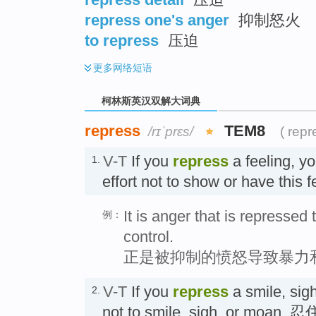
repress one's anger
抑制怒火
to repress
压迫
更多
网络短语
柯林斯英汉双解大词典
repress
TEM8
/rɪˈprɛs/
( rep
V-T
If you
repress
a feeling, y
1.
effort not to show or have thi
It is anger that is repressed 
例：
control.
正是被抑制的愤怒导致暴力
V-T
If you
repress
a smile, sig
2.
not to smile, sigh, or mo