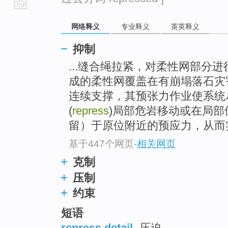
go
网络释义
专业释义
英英释义
top
抑制
...缝合绳拉紧，对柔性网部分
成的柔性网覆盖在有崩塌落石灾
连续支撑，其预张力作业使系统
(
repress
)局部危岩移动或在局
留）于原位附近的预应力，从而
基于447个网页
-
相关网页
克制
压制
约束
短语
repress detail
压迫