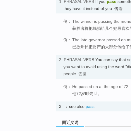
1.
PHRASAL VERB
If you
pass
someth
they have it instead of you. 传给
例：
The winner is passing the money 
获胜者将把钱捐给几个她最喜欢
例：
The late governor passed on muc
已故州长把财产的大部分传给了
2.
PHRASAL VERB
You can say that 
you want to avoid using the word "di
people. 去世
例：
He passed on at the age of 72.
他72岁时去世。
3.
→ see also
pass
同近义词