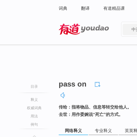
词典
翻译
有道精品课
中
有道 - 网易旗下搜索
pass on
目录
释义
传给：指将物品、信息等转交给他人。
权威词典
去世：用作委婉说“死亡”的方式。
用法
例句
网络释义
专业释义
英英