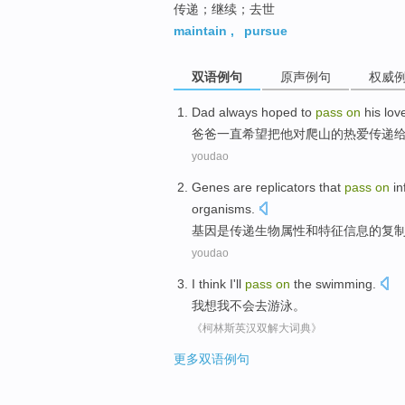
传递；继续；去世
maintain
,
pursue
双语例句
原声例句
权威
D
ad always hoped to
pass
on
his lov
爸
爸一直希望把他对爬山的热爱传递
youdao
Genes
are
replicators
that
pass
on
i
organisms
.
基因
是
传递
生物
属性
和
特征
信息
的
复
youdao
I
think
I
'll
pass
on
the
swimming
.
我
想
我
不会
去游泳。
《柯林斯英汉双解大词典》
更多双语例句