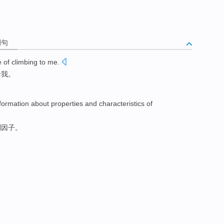
例句
e of climbing to me.
给我。
nformation about
properties
and
characteristics
of
制因子
。