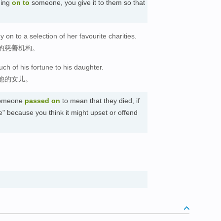
ing
on
to
someone, you give it to them so that
on to a selection of her favourite charities.
的慈善机构。
h of his fortune to his daughter.
他的女儿。
someone
passed on
to mean that they died, if
e" because you think it might upset or offend